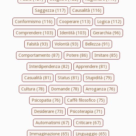
Saggezza (117)
Causalità (116)
Conformismo (116)
Cooperare (113)
Logica (112)
Comprendere (103)
Identità (103)
Gerarchia (96)
Falsità (93)
Volontà (93)
Bellezza (91)
Comportamento (87)
Potere (86)
Imitare (85)
Interdipendenza (82)
Apprendere (81)
Casualità (81)
Status (81)
Stupidità (79)
Cultura (78)
Domande (78)
Arroganza (76)
Psicopatia (76)
Caffè filosofico (75)
Desiderare (73)
Psicoterapia (71)
Automatismi (67)
Criticare (67)
Immaginazione (65)
Linguaggio (65)