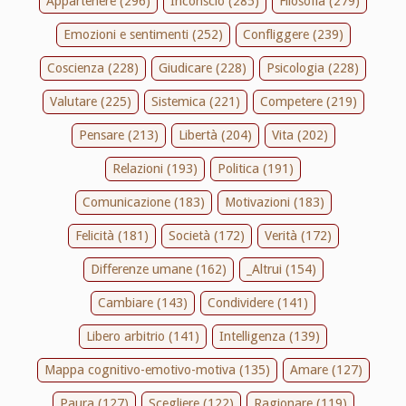
Appartenere (296)
Inconscio (285)
Filosofia (279)
Emozioni e sentimenti (252)
Confliggere (239)
Coscienza (228)
Giudicare (228)
Psicologia (228)
Valutare (225)
Sistemica (221)
Competere (219)
Pensare (213)
Libertà (204)
Vita (202)
Relazioni (193)
Politica (191)
Comunicazione (183)
Motivazioni (183)
Felicità (181)
Società (172)
Verità (172)
Differenze umane (162)
_Altrui (154)
Cambiare (143)
Condividere (141)
Libero arbitrio (141)
Intelligenza (139)
Mappa cognitivo-emotivo-motiva (135)
Amare (127)
Paura (127)
Scegliere (122)
Ragionare (119)