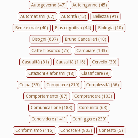
Autogoverno (47)
Autoinganno (45)
Automatismi (67)
Autorità (13)
Bellezza (91)
Bene e male (40)
Bias cognitivo (44)
Biologia (10)
Bisogni (637)
Bruno Cancellieri (10)
Caffè filosofico (75)
Cambiare (143)
Casualità (81)
Causalità (116)
Cervello (30)
Citazioni e aforismi (18)
Classificare (9)
Colpa (35)
Competere (219)
Complessità (56)
Comportamento (87)
Comprendere (103)
Comunicazione (183)
Comunità (63)
Condividere (141)
Confliggere (239)
Conformismo (116)
Conoscere (803)
Contesto (5)