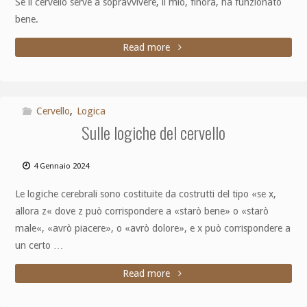
Se il cervello serve a sopravvivere, il mio, finora, ha funzionato
bene.
Read more
Cervello
,
Logica
Sulle logiche del cervello
4 Gennaio 2024
Le logiche cerebrali sono costituite da costrutti del tipo «se x,
allora z« dove z può corrispondere a «starò bene» o «starò
male«, «avrò piacere», o «avrò dolore», e x può corrispondere a
un certo …
Read more