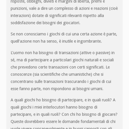
risposte, obblighi, divieti e margini di libertà, premi e
punizioni, vale a dire un complesso di azioni e reazioni (cioè
interazioni) dotate di significati rilevanti rispetto alla
soddisfazione dei bisogni dei giocatori.
Se non conosciamo i giochi di cui una certa azione è parte,
quell’azione non ha senso, è inutile e ingombrante.
L’uomo non ha bisogno di transazioni (attive o passive) in
sé, ma di partecipare a particolari giochi naturali e sociali
che prevedono certe transazioni con certi significati. Le
conoscenze (sia scientifiche che umanistiche) che si
concentrano sulle transazioni trascurando i giochi di cui
esse fanno parte, non rispondono ai bisogni umani.
A quali giochi ho bisogno di partecipare, e in quali ruoli? A
quali giochi i miei interlocutori hanno bisogno di
partecipare, e in quali ruoli? Con chi ho bisogno di giocare?
Queste dovrebbero essere le domande fondamentali di chi
vuole vivere consapevolmente e in buoni rapporti con gli