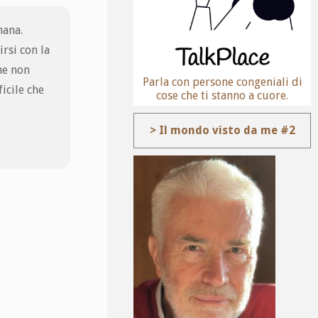
mana.
rsi con la
he non
Parla con persone congeniali di
icile che
cose che ti stanno a cuore.
> Il mondo visto da me #2