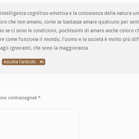
’intelligenza cognitivo-emotiva e la conoscenza della natura u
oloro che non amano, come se bastasse amare qualcuno per senti
no se ci sono le condizioni, pochissimi di amare anche coloro c
e come funziona il mondo, l’uomo e la società è molto più diff
agli ignoranti, che sono la maggioranza.
Ascolta l'articolo
sono contrassegnati
*