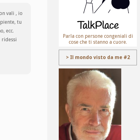
n vali , io
apiente, tu
o, ecc.
Parla con persone congeniali di
 ridessi
cose che ti stanno a cuore.
> Il mondo visto da me #2