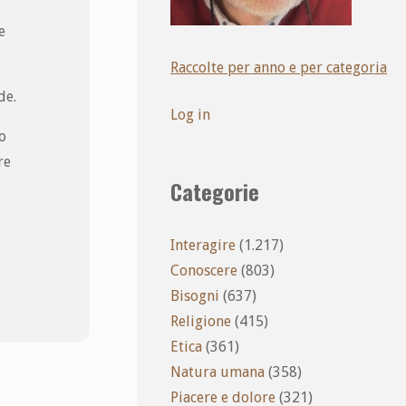
e
Raccolte per anno e per categoria
de.
Log in
mo
re
Categorie
Interagire
(1.217)
Conoscere
(803)
Bisogni
(637)
Religione
(415)
Etica
(361)
Natura umana
(358)
Piacere e dolore
(321)