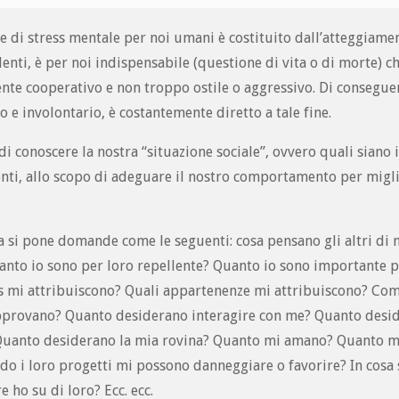
e di stress mentale per noi umani è costituito dall’atteggiame
denti, è per noi indispensabile (questione di vita o di morte) che
nte cooperativo e non troppo ostile o aggressivo. Di conseguen
e involontario, è costantemente diretto a tale fine.
conoscere la nostra “situazione sociale”, ovvero quali siano i 
fronti, allo scopo di adeguare il nostro comportamento per migli
scia si pone domande come le seguenti: cosa pensano gli altri d
anto io sono per loro repellente? Quanto io sono importante p
 mi attribuiscono? Quali appartenenze mi attribuiscono? Co
pprovano? Quanto desiderano interagire con me? Quanto desi
Quanto desiderano la mia rovina? Quanto mi amano? Quanto m
do i loro progetti mi possono danneggiare o favorire? In cosa
ho su di loro? Ecc. ecc.