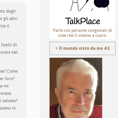
nto degli
 gli altri
za il
Parla con persone congeniali di
cose che ti stanno a cuore.
livelli di
> Il mondo visto da me #2
orare tali
i me? Come
er loro?
me mi
derano
i odiano?
 siamo in