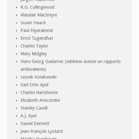
R.G. Collingwood
Alasdair MacIntyre
Susan Haack
Paul Feyerabend
Ernst Tugendhat
Charles Taylor
Mary Midgley
Hans-Georg Gadamer (sebbene avesse un rapporto
ambivalente)
Leszek Kołakowski
Karl-Otto Apel
Charles Hartshorne
Elizabeth Anscombe
Stanley Cavell
A.J. Ayer
Daniel Dennett
Jean-François Lyotard
Martha Nussbaum