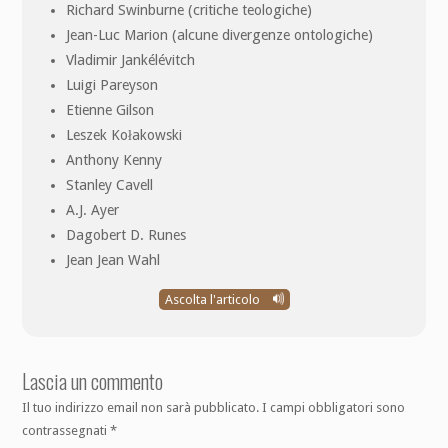
Richard Swinburne (critiche teologiche)
Jean-Luc Marion (alcune divergenze ontologiche)
Vladimir Jankélévitch
Luigi Pareyson
Etienne Gilson
Leszek Kołakowski
Anthony Kenny
Stanley Cavell
A.J. Ayer
Dagobert D. Runes
Jean Jean Wahl
Ascolta l'articolo
Lascia un commento
Il tuo indirizzo email non sarà pubblicato.
I campi obbligatori sono
contrassegnati
*