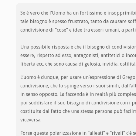
Se è vero che l’Uomo ha un fortissimo e insopprimib
tale bisogno è spesso frustrato, tanto da causare soff
condivisione di “cose” e idee tra esseri umani, a parti
Una possibile risposta è che il bisogno di condivisio
essere, rispetto ad esso, antagonisti, antitetici o in
libertà ecc. che sono causa di gelosia, invidia, ostilità
L’uomo è dunque, per usare un’espressione di Gregor
condivisione, che lo spinge verso i suoi simili, dall’a
in senso opposto. La faccenda è in realtà più complessa
poi soddisfare il suo bisogno di condivisione con i p
costituita dal fatto che una stessa persona può facil
viceversa.
Forse questa polarizzazione in “alleati” e “rivali” c’