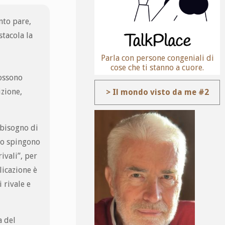
nto pare,
stacola la
Parla con persone congeniali di
cose che ti stanno a cuore.
possono
izione,
> Il mondo visto da me #2
 bisogno di
 lo spingono
ivali”, per
licazione è
 rivale e
a del