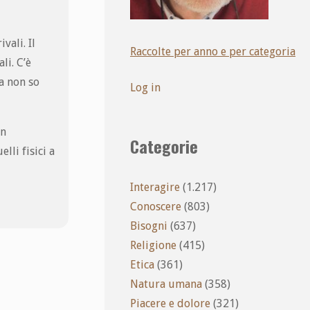
vali. Il
Raccolte per anno e per categoria
li. C’è
da non so
Log in
on
Categorie
lli fisici a
Interagire
(1.217)
Conoscere
(803)
Bisogni
(637)
Religione
(415)
Etica
(361)
Natura umana
(358)
Piacere e dolore
(321)