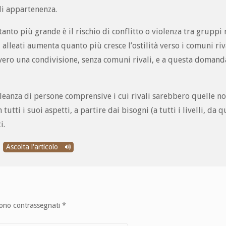
di appartenenza.
nto più grande è il rischio di conflitto o violenza tra gruppi ri
lleati aumenta quanto più cresce l’ostilità verso i comuni riva
ovvero una condivisione, senza comuni rivali, e a questa doman
alleanza di persone comprensive i cui rivali sarebbero quelle n
i i suoi aspetti, a partire dai bisogni (a tutti i livelli, da que
i.
Ascolta l'articolo
sono contrassegnati
*