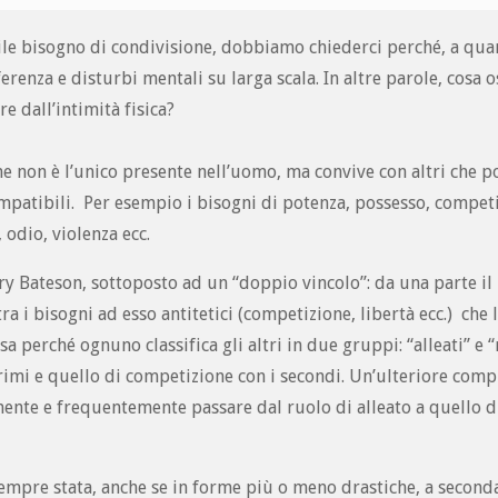
ile bisogno di condivisione, dobbiamo chiederci perché, a qua
erenza e disturbi mentali su larga scala. In altre parole, cosa o
re dall’intimità fisica?
ne non è l’unico presente nell’uomo, ma convive con altri che 
compatibili. Per esempio i bisogni di potenza, possesso, compet
, odio, violenza ecc.
y Bateson, sottoposto ad un “doppio vincolo”: da una parte il
ltra i bisogni ad esso antitetici (competizione, libertà ecc.) che
 perché ognuno classifica gli altri in due gruppi: “alleati” e “r
rimi e quello di competizione con i secondi. Un’ulteriore comp
mente e frequentemente passare dal ruolo di alleato a quello di
è sempre stata, anche se in forme più o meno drastiche, a second