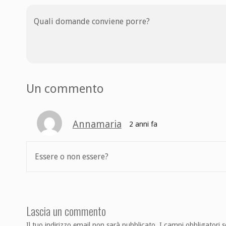
Quali domande conviene porre?
Un commento
Annamaria
2 anni fa
Essere o non essere?
Lascia un commento
Il tuo indirizzo email non sarà pubblicato.
I campi obbligatori 