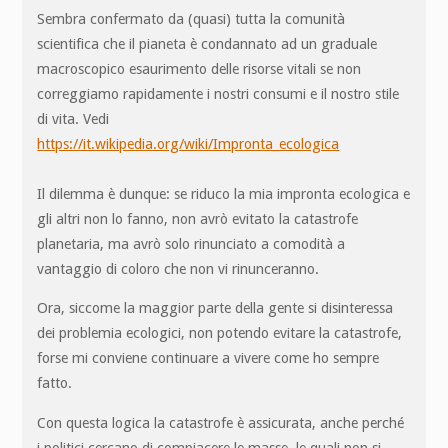
Sembra confermato da (quasi) tutta la comunità
scientifica che il pianeta è condannato ad un graduale
macroscopico esaurimento delle risorse vitali se non
correggiamo rapidamente i nostri consumi e il nostro stile
di vita. Vedi
https://it.wikipedia.org/wiki/Impronta_ecologica
Il dilemma è dunque: se riduco la mia impronta ecologica e
gli altri non lo fanno, non avrò evitato la catastrofe
planetaria, ma avrò solo rinunciato a comodità a
vantaggio di coloro che non vi rinunceranno.
Ora, siccome la maggior parte della gente si disinteressa
dei problemia ecologici, non potendo evitare la catastrofe,
forse mi conviene continuare a vivere come ho sempre
fatto.
Con questa logica la catastrofe è assicurata, anche perché
i politici cercano di compiacere le masse, le quali non si