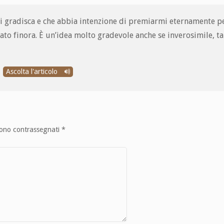
mi gradisca e che abbia intenzione di premiarmi eternamente 
to finora. È un’idea molto gradevole anche se inverosimile, t
Ascolta l'articolo
sono contrassegnati
*