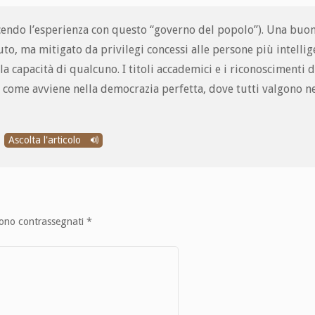
acendo l’esperienza con questo “governo del popolo”). Una buo
o, ma mitigato da privilegi concessi alle persone più intellig
 la capacità di qualcuno. I titoli accademici e i riconoscimenti d
 come avviene nella democrazia perfetta, dove tutti valgono ne
Ascolta l'articolo
sono contrassegnati
*