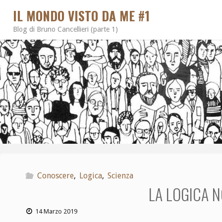
IL MONDO VISTO DA ME #1
Blog di Bruno Cancellieri (parte 1)
Conoscere
,
Logica
,
Scienza
LA LOGICA N
14 Marzo 2019