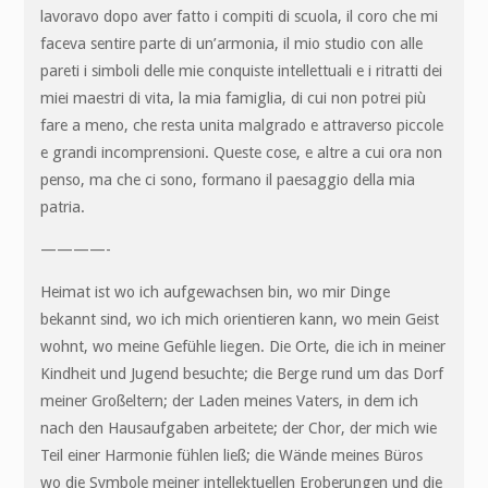
lavoravo dopo aver fatto i compiti di scuola, il coro che mi
faceva sentire parte di un’armonia, il mio studio con alle
pareti i simboli delle mie conquiste intellettuali e i ritratti dei
miei maestri di vita, la mia famiglia, di cui non potrei più
fare a meno, che resta unita malgrado e attraverso piccole
e grandi incomprensioni. Queste cose, e altre a cui ora non
penso, ma che ci sono, formano il paesaggio della mia
patria.
————-
Heimat ist wo ich aufgewachsen bin, wo mir Dinge
bekannt sind, wo ich mich orientieren kann, wo mein Geist
wohnt, wo meine Gefühle liegen. Die Orte, die ich in meiner
Kindheit und Jugend besuchte; die Berge rund um das Dorf
meiner Großeltern; der Laden meines Vaters, in dem ich
nach den Hausaufgaben arbeitete; der Chor, der mich wie
Teil einer Harmonie fühlen ließ; die Wände meines Büros
wo die Symbole meiner intellektuellen Eroberungen und die