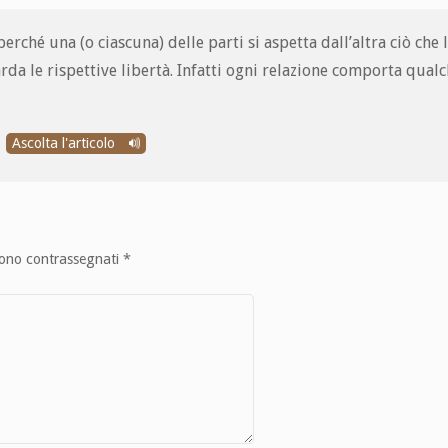
rché una (o ciascuna) delle parti si aspetta dall’altra ciò che l
da le rispettive libertà. Infatti ogni relazione comporta qual
Ascolta l'articolo
sono contrassegnati
*