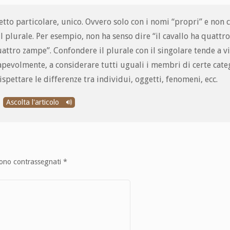
tto particolare, unico. Ovvero solo con i nomi “propri” e non 
 il plurale. Per esempio, non ha senso dire “il cavallo ha quattr
ttro zampe”. Confondere il plurale con il singolare tende a vi
pevolmente, a considerare tutti uguali i membri di certe categ
spettare le differenze tra individui, oggetti, fenomeni, ecc.
Ascolta l'articolo
sono contrassegnati
*