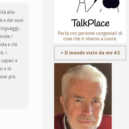
ità alla
à e dei suoi
linguaggi,
Parla con persone congeniali di
ivide i
cose che ti stanno a cuore.
nda e chi
e, i
> Il mondo visto da me #2
i capaci e
i e le
sone più