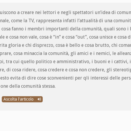
buiscono a creare nei lettori e negli spettatori un’idea di comun
nale, come la TV, rappresenta infatti l’attualità di una comunit
e cosa fanno i membri importanti della comunità, quali sono i 
le e cosa non vale, cosa è “in” e cosa “out”, cosa unisce e cosa d
ita gloria e chi disprezzo, cosa è bello e cosa brutto, chi coma
rare, cosa minaccia la comunità, gli amici e i nemici, le alleanz
i, tra cui quello politico e amministrativo, i buoni e i cattivi, 
re, di cosa ridere, cosa credere e cosa non credere, gli stereotip
uesto evita di dire cose sconvenienti per qli interessi delle per
ione della comunità stessa.
Ascolta l'articolo