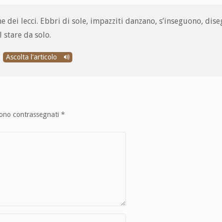
 dei lecci. Ebbri di sole, impazziti danzano, s’inseguono, dis
 stare da solo.
Ascolta l'articolo
sono contrassegnati
*