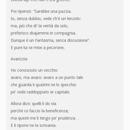
Poi ripensò: “Sarebbe una pazzia.
Io, senza dubbio, vede ch’è un lenzolo:
ma, più che di’ la verità da solo,
preferisco sbajamme in compagnia.
Dunque è un Fantasma, senza discussione”.
E pure lui se mise a pecorone.
Avarizzia
Ho conosciuto un vecchio
avaro, ma avaro: avaro a un punto tale
che guarda li quatrini ne lo specchio
pe’ vede raddoppiato er capitale.
Allora dice: quelli li do via
perché ce faccio la beneficenza;
ma questi me li tengo pe’ prudenza…
E li ripone ne la scrivania.