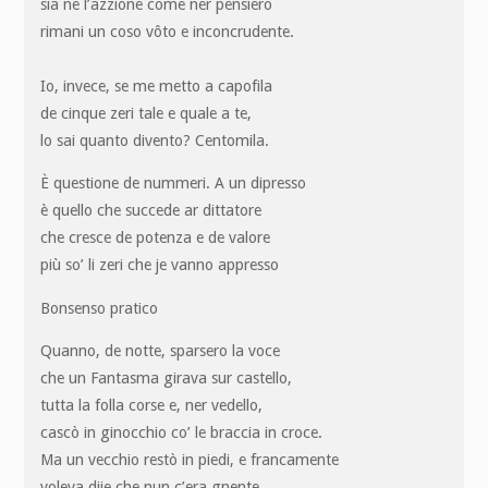
sia ne l’azzione come ner pensiero
rimani un coso vôto e inconcrudente.
Io, invece, se me metto a capofila
de cinque zeri tale e quale a te,
lo sai quanto divento? Centomila.
È questione de nummeri. A un dipresso
è quello che succede ar dittatore
che cresce de potenza e de valore
più so’ li zeri che je vanno appresso
Bonsenso pratico
Quanno, de notte, sparsero la voce
che un Fantasma girava sur castello,
tutta la folla corse e, ner vedello,
cascò in ginocchio co’ le braccia in croce.
Ma un vecchio restò in piedi, e francamente
voleva dije che nun c’era gnente.