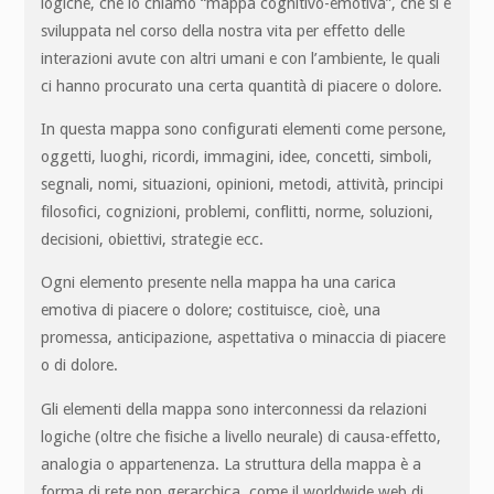
logiche, che io chiamo “mappa cognitivo-emotiva”, che si è
sviluppata nel corso della nostra vita per effetto delle
interazioni avute con altri umani e con l’ambiente, le quali
ci hanno procurato una certa quantità di piacere o dolore.
In questa mappa sono configurati elementi come persone,
oggetti, luoghi, ricordi, immagini, idee, concetti, simboli,
segnali, nomi, situazioni, opinioni, metodi, attività, principi
filosofici, cognizioni, problemi, conflitti, norme, soluzioni,
decisioni, obiettivi, strategie ecc.
Ogni elemento presente nella mappa ha una carica
emotiva di piacere o dolore; costituisce, cioè, una
promessa, anticipazione, aspettativa o minaccia di piacere
o di dolore.
Gli elementi della mappa sono interconnessi da relazioni
logiche (oltre che fisiche a livello neurale) di causa-effetto,
analogia o appartenenza. La struttura della mappa è a
forma di rete non gerarchica, come il worldwide web di