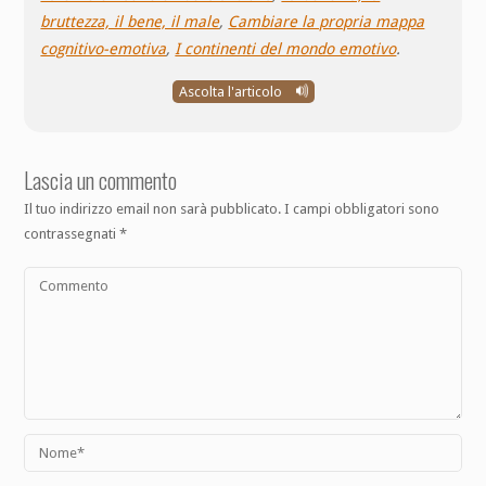
bruttezza, il bene, il male
,
Cambiare la propria mappa
cognitivo-emotiva
,
I continenti del mondo emotivo
.
Ascolta l'articolo
Lascia un commento
Il tuo indirizzo email non sarà pubblicato.
I campi obbligatori sono
contrassegnati
*