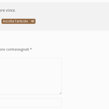
re vince.
Ascolta l'articolo
sono contrassegnati
*