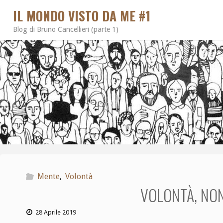
IL MONDO VISTO DA ME #1
Blog di Bruno Cancellieri (parte 1)
Mente
,
Volontà
VOLONTÀ, NON
28 Aprile 2019