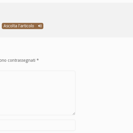
Ascolta l'articolo
sono contrassegnati
*