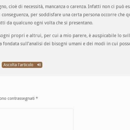
gno, cioè di necessità, mancanza o carenza. Infatti non ci può e
Di conseguenza, per soddisfare una certa persona occorre che q
tti da qualcuno ogni volta che si presentano.
sogni propri e altrui, per cui a mio parere, è auspicabile lo sv
a fondata sull’analisi dei bisogni umani e dei modi in cui pos
Ascolta l'articolo
sono contrassegnati
*