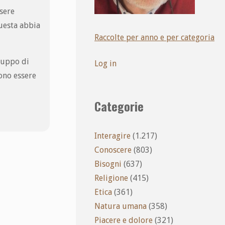
ssere
uesta abbia
Raccolte per anno e per categoria
iluppo di
Log in
sono essere
Categorie
Interagire
(1.217)
Conoscere
(803)
Bisogni
(637)
Religione
(415)
Etica
(361)
Natura umana
(358)
Piacere e dolore
(321)