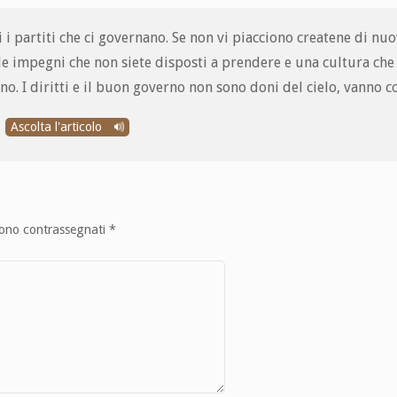
i i partiti che ci governano. Se non vi piacciono createne di nu
ede impegni che non siete disposti a prendere e una cultura che
o. I diritti e il buon governo non sono doni del cielo, vanno c
Ascolta l'articolo
sono contrassegnati
*