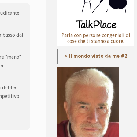
iudicante,
o basso dal
Parla con persone congeniali di
cose che ti stanno a cuore.
> Il mondo visto da me #2
ere “meno”
ra
si debba
mpetitivo,