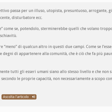
ttivo passa per un illuso, utopista, presuntuoso, arrogante, g
ccente, disturbatore ecc.
te” come se, potendolo, sterminerebbe quelli che volano tropp
 schiavitù.
sere “meno” di qualcun altro in questi due campi. Come se l’ess
e degni di appartenere alla comunità, che è ciò che fa più pau
te tutti gli esseri umani siano allo stesso livello e che non 
cuno secondo le proprie capacità, non necessariamente a scopo co
Ascolta l'articolo