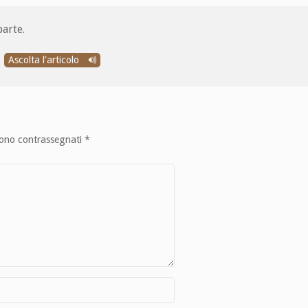
parte.
Ascolta l'articolo
sono contrassegnati
*