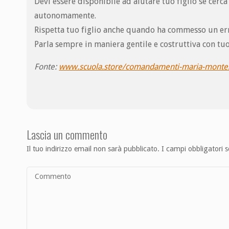
Devi essere disponibile ad aiutare tuo figlio se cerca
autonomamente.
Rispetta tuo figlio anche quando ha commesso un err
Parla sempre in maniera gentile e costruttiva con tuo 
Fonte:
www.scuola.store/comandamenti-maria-montess
Lascia un commento
Il tuo indirizzo email non sarà pubblicato.
I campi obbligatori 