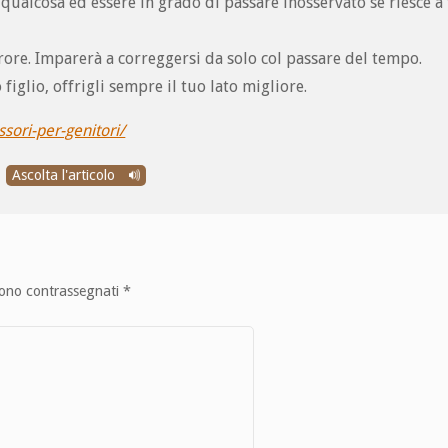
 qualcosa ed essere in grado di passare inosservato se riesce a
ore. Imparerà a correggersi da solo col passare del tempo.
figlio, offrigli sempre il tuo lato migliore.
ori-per-genitori/
Ascolta l'articolo
sono contrassegnati
*