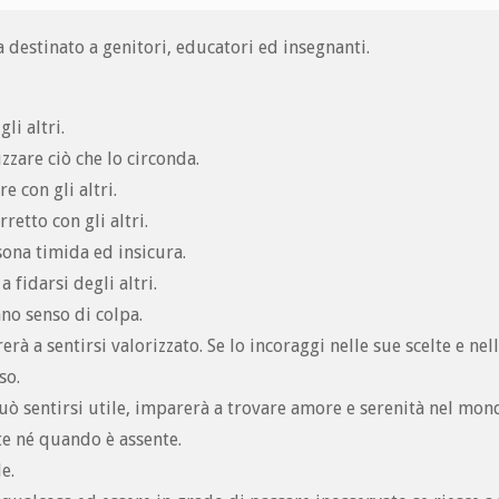
destinato a genitori, educatori ed insegnanti.
li altri.
zare ciò che lo circonda.
e con gli altri.
retto con gli altri.
sona timida ed insicura.
 fidarsi degli altri.
no senso di colpa.
à a sentirsi valorizzato. Se lo incoraggi nelle sue scelte e nel
so.
uò sentirsi utile, imparerà a trovare amore e serenità nel mon
te né quando è assente.
e.