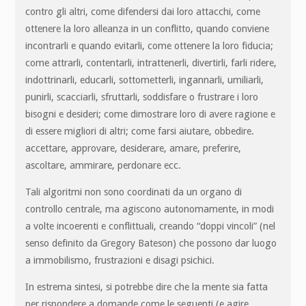
contro gli altri, come difendersi dai loro attacchi, come
ottenere la loro alleanza in un conflitto, quando conviene
incontrarli e quando evitarli, come ottenere la loro fiducia;
come attrarli, contentarli, intrattenerli, divertirli, farli ridere,
indottrinarli, educarli, sottometterli, ingannarli, umiliarli,
punirli, scacciarli, sfruttarli, soddisfare o frustrare i loro
bisogni e desideri; come dimostrare loro di avere ragione e
di essere migliori di altri; come farsi aiutare, obbedire.
accettare, approvare, desiderare, amare, preferire,
ascoltare, ammirare, perdonare ecc.
Tali algoritmi non sono coordinati da un organo di
controllo centrale, ma agiscono autonomamente, in modi
a volte incoerenti e conflittuali, creando “doppi vincoli” (nel
senso definito da Gregory Bateson) che possono dar luogo
a immobilismo, frustrazioni e disagi psichici.
In estrema sintesi, si potrebbe dire che la mente sia fatta
per rispondere a domande come le seguenti (e agire