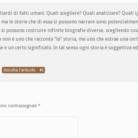
iardi di fatti umani. Quali scegliere? Quali analizzare? Quali 
 ma le storie che di essa si possono narrare sono potenzialment
 si possono costruire infinite biografie diverse, scegliendo co
co non è uno che racconta “la” storia, ma uno che estrae una cer
ne e un certo significato. In tal senso ogni storia è soggettiva e
Ascolta l'articolo
sono contrassegnati
*